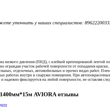
жете уточнить у наших специалистов: 8962220033
ена низкого давления (ПНД), с клейкой креппированой лентой п
о ограждая участок рабочей поверхности от попадания краски, 
ельных, отделочных, автомобильных и прочих видах работ. Плен
ных работах внутри и снаружи помещения. При автопокрасочных
 и надежно фиксируется на любой поверхности, не оставляя след
м 1400мм*15м AVIORA отзывы
дите