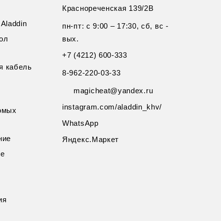
Краснореченская 139/2В
Aladdin
пн-пт: с 9:00 – 17:30, сб, вс -
ол
вых.
+7 (4212) 600-333
я кабель
8-962-220-03-33
magicheat@yandex.ru
instagram.com/aladdin_khv/
омых
WhatsApp
ние
Яндекс.Маркет
ие
ия