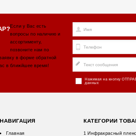
Если у Вас есть
АР?
вопросы по наличию и
ассортименту,
позвоните нам по
 заявку в форме обратной
ас в ближйшее время!
Нажимая на кнопку ОТПРА
данных
НАВИГАЦИЯ
КАТЕГОРИИ ТОВ
Главная
1 Инфракрасный плен