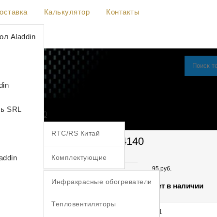
оставка
Калькулятор
Контакты
л Aladdin
din
ль SRL
16А белая 4140
RTC/RS Китай
 прямая с з/к 16А белая 4140
UTH Южная Корея
addin
Комплектующие
95 руб.
Инфракрасные обогреватели
Нет в наличии
Тепловентиляторы