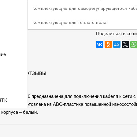
Тепловые пушки
Комплектующие для саморегулирующегося каб
НЕТ В НАЛИЧ
Электрические конвекторы
Комплектующие для теплого пола
Поделиться в соци
ние
САНИЕ
ОТЗЫВЫ
ая вилка 4140 предназначена для подключения кабеля к сети 
ЧТК
узка 16А. Изготовлена из ABC-пластика повышенной износостой
 корпуса – белый.