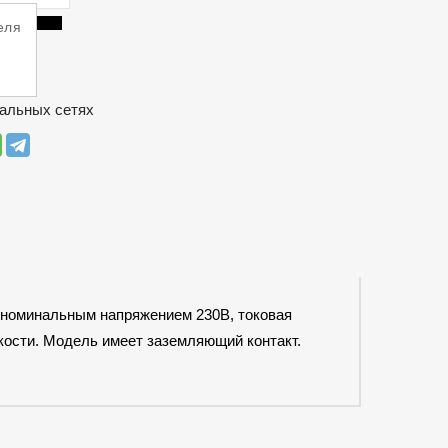
еля
ИИ
альных сетях
с номинальным напряжением 230В, токовая
кости. Модель имеет заземляющий контакт.