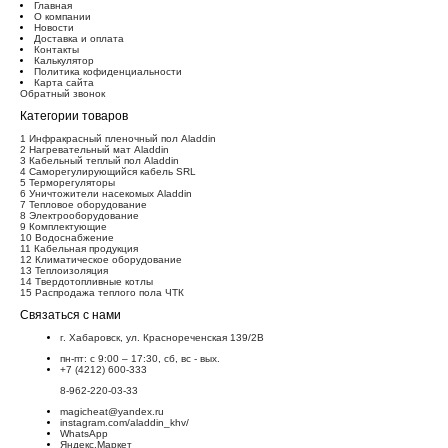
Главная
О компании
Новости
Доставка и оплата
Контакты
Калькулятор
Политика кофиденциальности
Карта сайта
Обратный звонок
Категории товаров
1 Инфракрасный пленочный пол Aladdin
2 Нагревательный мат Aladdin
3 Кабельный теплый пол Aladdin
4 Саморегулирующийся кабель SRL
5 Терморегуляторы
6 Уничтожители насекомых Aladdin
7 Тепловое оборудование
8 Электрооборудование
9 Комплектующие
10 Водоснабжение
11 Кабельная продукция
12 Климатическое оборудование
13 Теплоизоляция
14 Твердотопливные котлы
15 Распродажа теплого пола ЧТК
Связаться с нами
г. Хабаровск, ул. Краснореченская 139/2В
пн-пт: с 9:00 – 17:30, сб, вс - вых.
+7 (4212) 600-333
8-962-220-03-33
magicheat@yandex.ru
instagram.com/aladdin_khv/
WhatsApp
Яндекс.Маркет