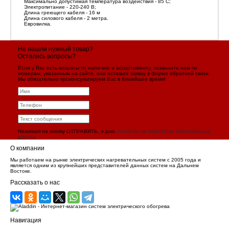
Максимально допустимая температура воздействия - 85 С;
Электропитание - 220-240 В;
Длина греющего кабеля - 16 м
Длина силового кабеля - 2 метра.
Евровилка.
Не нашли нужный товар?
Остались вопросы?
Если у Вас есть вопросы по наличию и ассортименту, позвоните нам по
номерам, указанным на сайте, или оставьте заявку в форме обратной связи.
Мы обязательно проконсультируем Вас в ближйшее время!
Нажимая на кнопку ОТПРАВИТЬ, я даю
согласие на обработку персональных
данных
О компании
Мы работаем на рынке электрических нагревательных систем с 2005 года и
является одним из крупнейших представителей данных систем на Дальнем
Востоке.
Рассказать о нас
Навигация