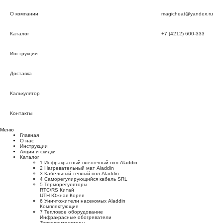
О компании
magicheat@yandex.ru
Каталог
+7 (4212) 600-333
Инструкции
Доставка
Калькулятор
Контакты
Меню
Главная
О нас
Инструкции
Акции и скидки
Каталог
1 Инфракрасный пленочный пол Aladdin
2 Нагревательный мат Aladdin
3 Кабельный теплый пол Aladdin
4 Саморегулирующийся кабель SRL
5 Терморегуляторы
RTC/RS Китай
UTH Южная Корея
6 Уничтожители насекомых Aladdin
Комплектующие
7 Тепловое оборудование
Инфракрасные обогреватели
Тепловентиляторы