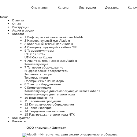
О компании
Каталог
Инструкции
Доставка
Кальк
Меню
Главная
О нас
Инструкции
Акции и скидки
Каталог
1 Инфракрасный пленочный пол Aladdin
2 Нагревательный мат Aladdin
3 Кабельный теплый пол Aladdin
4 Саморегулирующийся кабель SRL
5 Терморегуляторы
RTC/RS Китай
UTH Южная Корея
6 Уничтожители насекомых Aladdin
Комплектующие
7 Тепловое оборудование
Инфракрасные обогреватели
Тепловентиляторы
Тепловые пушки
Электрические конвекторы
8 Электрооборудование
9 Комплектующие
Комплектующие для саморегулирующегося кабеля
Комплектующие для теплого пола
10 Водоснабжение
11 Кабельная продукция
12 Климатическое оборудование
13 Теплоизоляция
14 Твердотопливные котлы
15 Распродажа теплого пола ЧТК
Калькулятор
Контакты
ООО «Компания Электра»