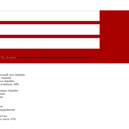
ТЬ, я даю
согласие на обработку персональных данных
чный пол Aladdin
 Aladdin
ол Aladdin
я кабель SRL
омых Aladdin
ание
ие
ия
орудование
котлы
го пола ЧТК