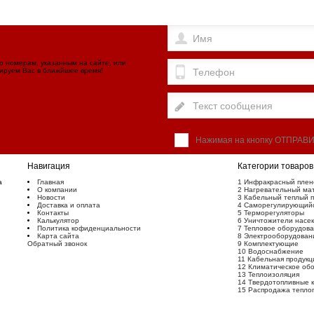
по номерам, указанным на сайте, или
тируем Вас в ближйшее время!
Нажимая на кнопку ОТПРАВИ
Навигация
Категории товаров
а
Главная
1 Инфракрасный плено
О компании
2 Нагревательный мат
Новости
3 Кабельный теплый п
Доставка и оплата
4 Саморегулирующийс
Контакты
5 Терморегуляторы
Калькулятор
6 Уничтожители насек
Политика кофиденциальности
7 Тепловое оборудов
Карта сайта
8 Электрооборудован
Обратный звонок
9 Комплектующие
10 Водоснабжение
11 Кабельная продукц
12 Климатическое об
13 Теплоизоляция
14 Твердотопливные 
15 Распродажа тепло