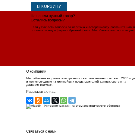
В КОРЗИНУ
Не нашли нужный товар?
Остались вопросы?
Если у Вас есть вопросы по наличию и ассортименту, позвоните нам 
оставьте заявку в форме обратной связи. Мы обязательно проконсуль
О компании
Мы работаем на рынке электрических нагревательных систем с 2005 год
и является одним из крупнейших представителей данных систем на
Дальнем Востоке.
Рассказать о нас
Связаться с нами