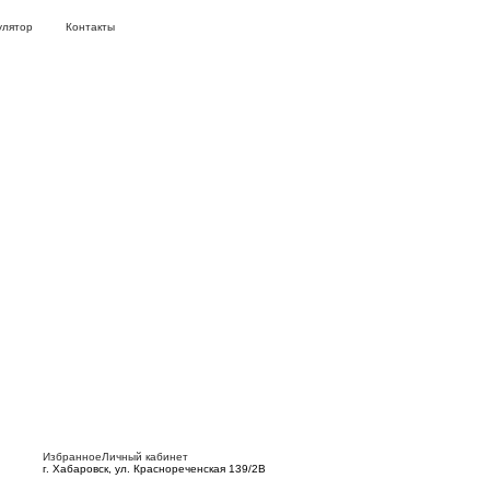
улятор
Контакты
Избранное
Личный кабинет
г. Хабаровск, ул. Краснореченская 139/2В