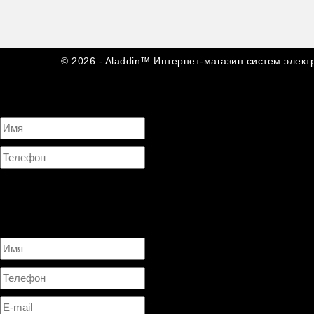
© 2026 - Aladdin™ Интернет-магазин систем элект
Задать вопрос
Обратный звонок
Нажимая на кнопку ОТПРАВИТЬ, я даю согласие на
обработку 
×
Обратная связь