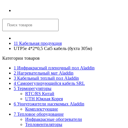
Корзина
11 Кабельная продукция
UTP5е 4*2*0,5 Сat5 кабель (бухта 305м)
Категории товаров
1 Инфракрасный пленочный пол Aladdin
2 Нагревательный мат Aladdin
3 Кабельный теплый пол Aladdin
4 Саморегулирующийся кабель SRL
5 Терморегуляторы
RTC/RS Китай
UTH Южная Корея
6 Уничтожители насекомых Aladdin
Комплектующие
7 Тепловое оборудование
Инфракрасные обогреватели
Тепловентиляторы