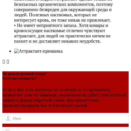
безопасных органических компонентов, поэтому
совершенно безвреден для окружающей среды и
людей. Полезных насекомых, которых не
интересует кровь, он тоже никак не привлекает.
• Не имеет неприятного запаха. Хотя комары и
кровососущие насекомые отлично чувствуют
аттрактант, для людей он практически ничем не
пахнет и не доставляет никаких неудобств.


Не нашли нужный товар?
Остались вопросы?
Если у Вас есть вопросы по наличию и ассортименту,
позвоните нам по номерам, указанным на сайте, или оставьте
заявку в форме обратной связи. Мы обязательно
проконсультируем Вас в ближйшее время!