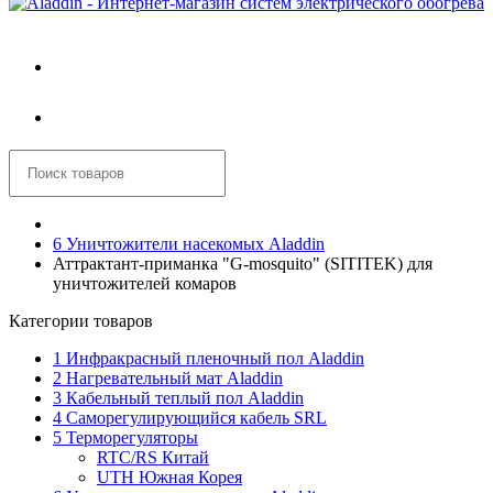
Войти
Корзина
6 Уничтожители насекомых Aladdin
Аттрактант-приманка "G-mosquito" (SITITEK) для
уничтожителей комаров
Категории товаров
1 Инфракрасный пленочный пол Aladdin
2 Нагревательный мат Aladdin
3 Кабельный теплый пол Aladdin
4 Саморегулирующийся кабель SRL
5 Терморегуляторы
RTC/RS Китай
UTH Южная Корея