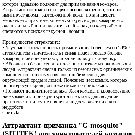
которое идеально подходит для приманивания комаров.
Аттрактант постоянно испаряет особое вещество, которое
имитирует аромат разгоряченной кожи, пота и шерсти.
Человек его практически не чувствует, но для комаров это
очень сильный и привлекательный запах, на который они
слетаются в поисках "вкусной" добычи.
Преимущества аттрактанта:
• Улучшает эффективность приманивания более чем на 50%. С
аттрактантом уничтожитель приманивает гораздо больше
комаров, и они не улетают, пока не попадут в ловушку.
• Абсолютно безопасен для полезных насекомых, животных и
людей. Аттрактант сделан только из безопасных органических
компонентов, поэтому совершенно безвреден для
окружающей среды и людей. Полезных насекомых, которых
не интересует кровь, он тоже никак не привлекает.
• Не имеет неприятного запаха. Хотя комары и кровососущие
насекомые отлично чувствуют аттрактант, для людей он
практически ничем не пахнет и не доставляет никаких
неудобств.
Сайт
Да
Аттрактант-приманка "G-mosquito"
(SITITEK) для уничтожителей комаров