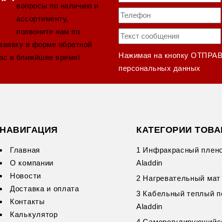
вопросы по наличию и
ассортименту,
позвоните нам по
 заявку в форме обратной
Нажимая на кнопку ОТПРА
ас в ближйшее время!
персональных данных
НАВИГАЦИЯ
КАТЕГОРИИ ТОВ
Главная
1 Инфракрасный плен
О компании
Aladdin
Новости
2 Нагревательный мат 
Доставка и оплата
3 Кабельный теплый п
Контакты
Aladdin
Калькулятор
4 Саморегулирующийс