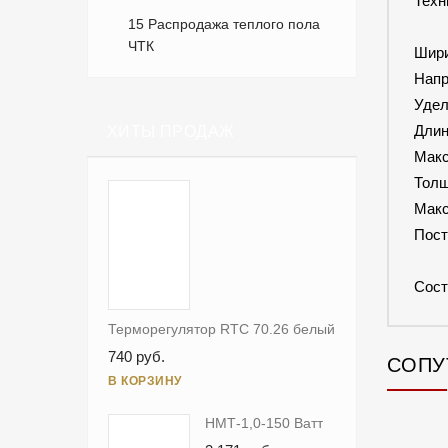
Техн
15 Распродажа теплого пола
ЧТК
Шири
Напр
Удел
Длин
ХИТЫ ПРОДАЖ
Макс
Толщ
Макс
Пост
Сост
Терморегулятор RTC 70.26 белый
740 руб.
СОПУ
В КОРЗИНУ
НМТ-1,0-150 Ватт