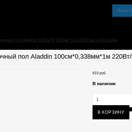
очный пол Aladdin 100см*0,338мм*1м 220Вт/кв.м Ю.Корея
чный пол Aladdin 100см*0,338мм*1м 220Вт
810 руб.
В наличии
В КОРЗИНУ