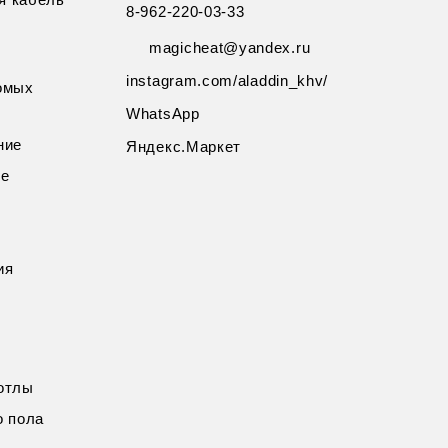
8-962-220-03-33
magicheat@yandex.ru
instagram.com/aladdin_khv/
омых
WhatsApp
ние
Яндекс.Маркет
ие
ия
отлы
о пола