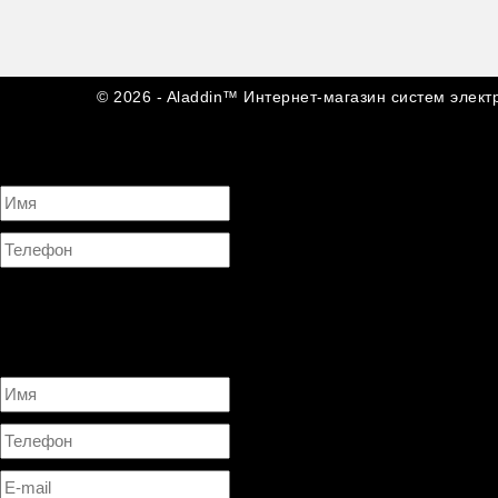
© 2026 - Aladdin™ Интернет-магазин систем элект
Задать вопрос
Обратный звонок
Нажимая на кнопку ОТПРАВИТЬ, я даю согласие на
обработку 
×
Обратная связь