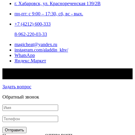
г. Хабаровск, ул. Краснореченская 139/2В
пн-пт: с 9:00 – 17:30, сб, вс - вых.
+7 (4212) 600-333
8-962-220-03-33
magicheat@yandex.ru
instagram.com/aladdin_khv/
WhatsApp
Яндекс.Маркет
© 2026 - Aladdin™ Интернет-магазин систем электрического
обогрева
Задать вопрос
Обратный звонок