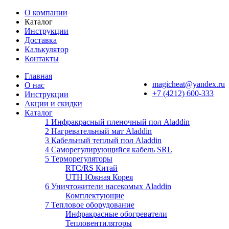
О компании
Каталог
Инструкции
Доставка
Калькулятор
Контакты
Главная
magicheat@yandex.ru
О нас
+7 (4212) 600-333
Инструкции
Акции и скидки
Каталог
1 Инфракрасный пленочный пол Aladdin
2 Нагревательный мат Aladdin
3 Кабельный теплый пол Aladdin
4 Саморегулирующийся кабель SRL
5 Терморегуляторы
RTC/RS Китай
UTH Южная Корея
6 Уничтожители насекомых Aladdin
Комплектующие
7 Тепловое оборудование
Инфракрасные обогреватели
Тепловентиляторы